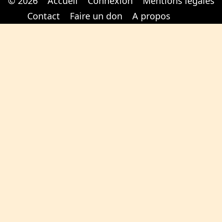
© 2026
Accueil
Connexion
Mentions légales
Cabinet d'orthodonthie à Nantes
Cabinet d'orthodonthie à Nantes
Contact
Faire un don
A propos