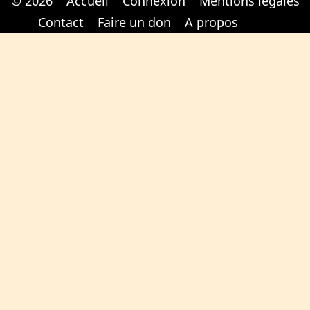
© 2026
Accueil
Connexion
Mentions légales
Cabinet d'orthodonthie à Nantes
Cabinet d'orthodonthie à Nantes
Contact
Faire un don
A propos