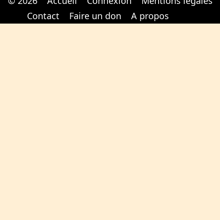
© 2026
Accueil
Connexion
Mentions légales
Cabinet d'orthodonthie à Nantes
Cabinet d'orthodonthie à Nantes
Contact
Faire un don
A propos