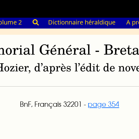
olume 2
Dictionnaire héraldique
A p
orial Général - Bret
ozier, d’après l’édit de n
BnF, Français 32201 -
page 354