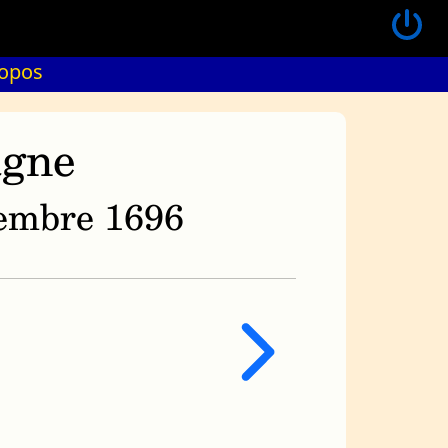
ropos
agne
ovembre 1696