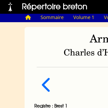
Répertoire breton
Sommaire
Volume 1
V
Arm
Charles d’H
Registre : Brest 1