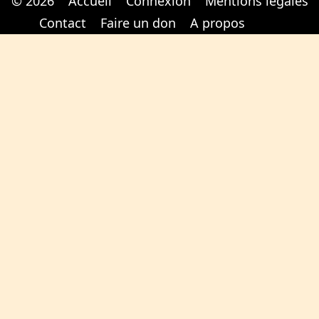
© 2026
Accueil
Connexion
Mentions légales
Cabinet d'orthodonthie à Nantes
Cabinet d'orthodonthie à Nantes
Contact
Faire un don
A propos