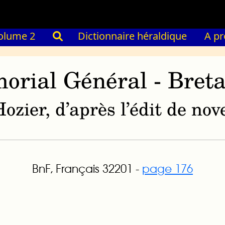
olume 2
Dictionnaire héraldique
A p
orial Général - Bret
ozier, d’après l’édit de n
BnF, Français 32201 -
page 176