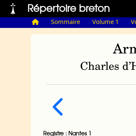
Répertoire breton
Sommaire
Volume 1
V
Arm
Charles d’H
Registre : Nantes 1