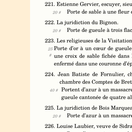
221. Estienne Gervier, escuyer, sieu
Porte de sable à une fleur 
20 #
222. La juridiction du Bignon.
Porte de gueule à trois flac
20 #
223. Les religieuses de la Visitati
Porte d’or à un cœur de gueule 
25
#
une croix de sable fichée dans 
enfermé dans une couronne d’épi
224. Jean Batiste de Fornulier, c
chambre des Comptes de Bret
Portent d’azur à un massacre
40 #
gueule cantonée de quatre al
225. La juridiction de Bois Marque
Porte d’azur à un massacr
20 #
226. Louise Laubier, veuve de Sidra