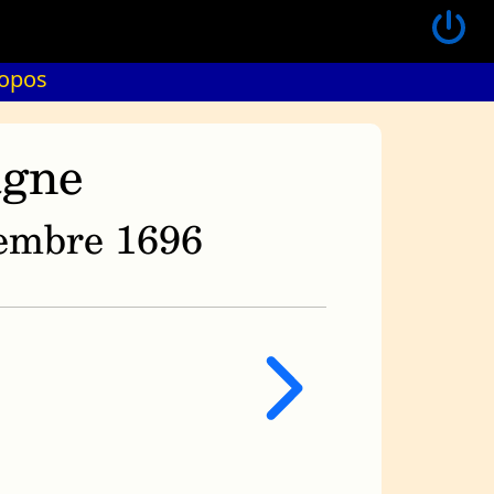
ropos
agne
ovembre 1696