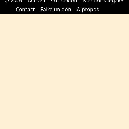
© 2026
Accueil
Connexion
Mentions légales
Cabinet d'orthodonthie à Nantes
Cabinet d'orthodonthie à Nantes
Contact
Faire un don
A propos