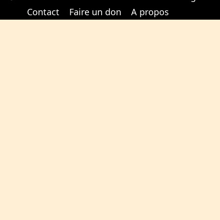
Cabinet d'orthodonthie à Nantes
Cabinet d'orthodonthie à Nantes
Contact
Faire un don
A propos