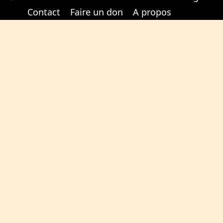
Cabinet d'orthodonthie à Nantes
Cabinet d'orthodonthie à Nantes
Contact
Faire un don
A propos