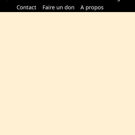
Cabinet d'orthodonthie à Nantes
Cabinet d'orthodonthie à Nantes
Contact
Faire un don
A propos