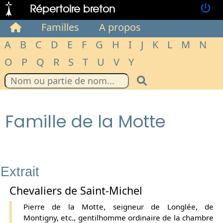
Répertoire breton
Familles
A propos
A
B
C
D
E
F
G
H
I
J
K
L
M
N
O
P
Q
R
S
T
U
V
Y
Famille de la Motte
Extrait
Chevaliers de Saint-Michel
Pierre de la Motte, seigneur de Longlée, de
Montigny, etc., gentilhomme ordinaire de la chambre