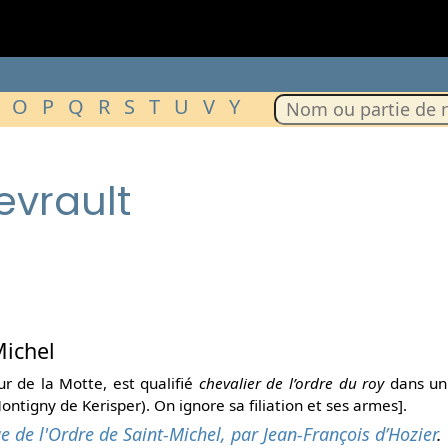
O
P
Q
R
S
T
U
V
Y
evrault
Michel
ur de la Motte, est qualifié
chevalier de l’ordre du roy
dans un
ontigny de Kerisper). On ignore sa filiation et ses armes].
ue de l'Ordre de Saint-Michel, par Jean-François d’Hozier
.