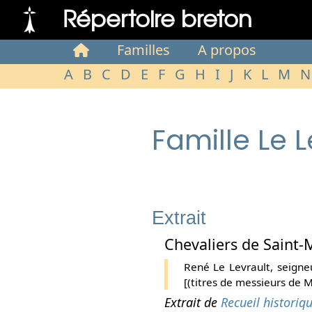
Répertoire breton
Familles
A propos
A
B
C
D
E
F
G
H
I
J
K
L
M
N
Famille Le L
Extrait
Chevaliers de Saint-
René Le Levrault, seigne
[(titres de messieurs de M
Extrait de
Recueil historiq