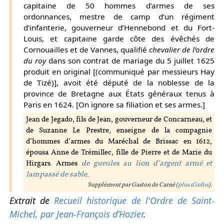
capitaine de 50 hommes d’armes de ses
ordonnances, mestre de camp d’un régiment
d’infanterie, gouverneur d’Hennebond et du Fort-
Louis, et capitaine garde côte des évêchés de
Cornouailles et de Vannes, qualifié
chevalier de l’ordre
du roy
dans son contrat de mariage du 5 juillet 1625
produit en original [(communiqué par messieurs Hay
de Tizé)], avoit été député de la noblesse de la
province de Bretagne aux États généraux tenus à
Paris en 1624. [On ignore sa filiation et ses armes.]
Jean de Jegado, fils de Jean, gouverneur de Concarneau, et
de Suzanne Le Prestre, enseigne de la compagnie
d’hommes d’armes du Maréchal de Brissac en 1612,
épousa Anne de Trémillec, fille de Pierre et de Marie du
Hirgars. Armes
de gueules au lion d’argent armé et
lampassé de sable
.
Supplément par Gaston de Carné (
plus d'infos
).
Extrait de
Recueil historique de l'Ordre de Saint-
Michel, par Jean-François d’Hozier
.