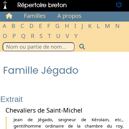
Répertoire breton
Familles
A propos
A
B
C
D
E
F
G
H
I
J
K
L
M
N
O
P
Q
R
S
T
U
V
Y
Famille Jégado
Extrait
Chevaliers de Saint-Michel
Jean de Jégado, seigneur de Kérolain, etc.,
gentilhomme ordinaire de la chambre du roy,