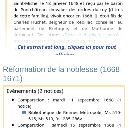
Saint-Michel le 18 janvier 1648 et reçu par le baron
de Pontchâteau chevalier des ordres du roy [(titres
de cette famille)], vivoit encor en 1668. [Il étoit fils de
Charles Huchet, seigneur de Redillac, conseiller au
parlement de Bretagne, et de Mathurine de
Kerbiquet. Ses armes
d’azur à 6 billettes percées
d’argent, posées 3 en chef et 3 en pointe
.]
Cet extrait est long, cliquez ici pour tout
Briand Huchet épousa en novembre 1623 Louise
afficher...
Rabinard, dame du Plessis-Cintré, fille de Guillaume,
seigneur de la Fleuriaie, de la Roche et de la Mulotière,
Réformation de la noblesse (1668-
etc., et de Judith Oulf. La famille Rabinard, de vieille
noblesse, s’éteignit dans les maisons de Forsans et Huchet.
1671)
Louis Rabinard, qualifié
messire
et
chevalier
, fut enterré
sous le règne de Louis XI en l’église des Frères Prescheurs
Evènements (2 notices)
de Poitiers. Le fils aîné de Briand Huchet, Isaac, épousa le
Comparution : mardi 11 septembre 1668 (1
2 février 1666 Angélique de Sesmaisons, fille de Claude,
notice).
chevalier de l'ordre du roi, et de Barbe Le Bigot. Les armes
Bibliothèque de Rennes Métropole, Ms 510-
données ci-dessus sont celles de la Bédoyère dont la
515, Ms 510, fol. 285-286v.
famille Huchet écartèle aujourd’hui les siennes, qui sont
Comparution : samedi 15 septembre 1668 (1
d’argent à trois huchets de sable
(
Généalogie de la