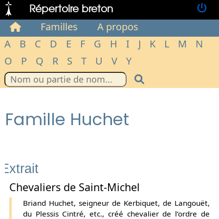
Répertoire breton
Familles
A propos
A
B
C
D
E
F
G
H
I
J
K
L
M
N
O
P
Q
R
S
T
U
V
Y
Famille Huchet
Extrait
Chevaliers de Saint-Michel
Briand Huchet, seigneur de Kerbiquet, de Langouët,
du Plessis Cintré, etc., créé chevalier de l’ordre de