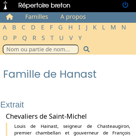
Répertoire breton
Familles
A propos
A
B
C
D
E
F
G
H
I
J
K
L
M
N
O
P
Q
R
S
T
U
V
Y
Famille de Hanast
Extrait
Chevaliers de Saint-Michel
Louis de Hainast, seigneur de Chasteaugiron,
premier chambellan et gouverneur de François