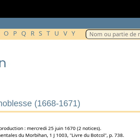
O
P
Q
R
S
T
U
V
Y
in
 noblesse (1668-1671)
oduction : mercredi 25 juin 1670 (2 notices).
ntales du Morbihan, 1 J 1003, "Livre du Botcol", p. 738.