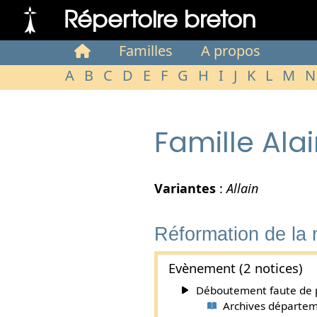
Répertoire breton
Familles
A propos
A
B
C
D
E
F
G
H
I
J
K
L
M
N
Famille Ala
Variantes
:
Allain
Réformation de la
Evènement (2 notices)
Déboutement faute de pr
Archives départeme