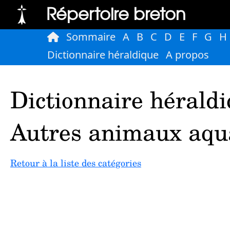
Répertoire breton
Sommaire
A
B
C
D
E
F
G
H
Dictionnaire héraldique
A propos
Dictionnaire héraldi
Autres animaux aqu
Retour à la liste des catégories