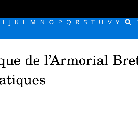
I
J
K
L
M
N
O
P
Q
R
S
T
U
V
Y
que de l’Armorial Bre
atiques