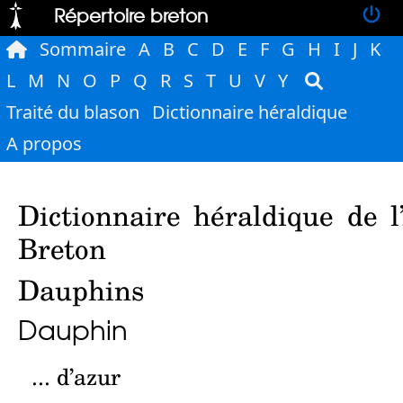
Répertoire breton
Sommaire
A
B
C
D
E
F
G
H
I
J
K
L
M
N
O
P
Q
R
S
T
U
V
Y
Traité du blason
Dictionnaire héraldique
A propos
Dictionnaire héraldique de l
Breton
Dauphins
Dauphin
... d’azur