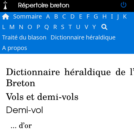
Répertoire breton
Sommaire
A
B
C
D
E
F
G
H
I
J
K
L
M
N
O
P
Q
R
S
T
U
V
Y
Traité du blason
Dictionnaire héraldique
A propos
Dictionnaire héraldique de l
Breton
Vols et demi-vols
Demi-vol
... d’or