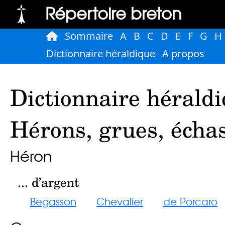
Répertoire breton
Sommaire
A
B
C
D
E
F
G
H
Dictionnaire héraldique
A propos
Dictionnaire héraldi
Hérons, grues, échas
Héron
... d’argent
Begasson
Chevalier
de Porcaro