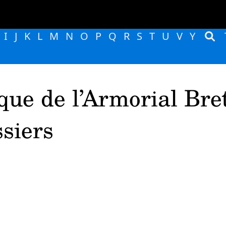
I
J
K
L
M
N
O
P
Q
R
S
T
U
V
Y
que de l’Armorial Bre
siers