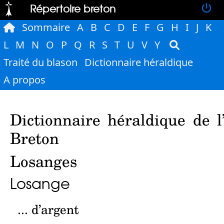
Répertoire breton
Sommaire
A
B
C
D
E
F
G
H
I
J
K
L
M
N
O
P
Q
R
S
T
U
V
Y
Traité du blason
Dictionnaire héraldique
A propos
Dictionnaire héraldique de l
Breton
Losanges
Losange
... d’argent