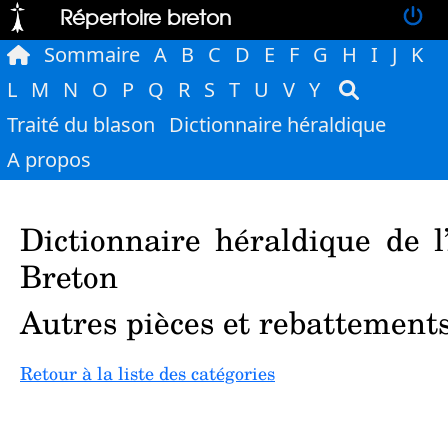
Répertoire breton
Sommaire
A
B
C
D
E
F
G
H
I
J
K
L
M
N
O
P
Q
R
S
T
U
V
Y
Traité du blason
Dictionnaire héraldique
A propos
Dictionnaire héraldique de l
Breton
Autres pièces et rebattement
Retour à la liste des catégories