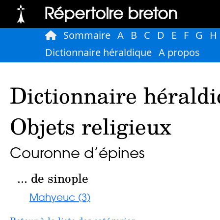
Répertoire breton
Sommaire
A
B
C
D
E
F
G
H
Dictionnaire héraldique
A propos
Dictionnaire héraldi
Objets religieux
Couronne d’épines
... de sinople
Mahyeuc (3)