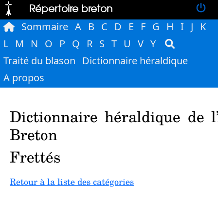
Répertoire breton
Sommaire
A
B
C
D
E
F
G
H
I
J
K
L
M
N
O
P
Q
R
S
T
U
V
Y
Traité du blason
Dictionnaire héraldique
A propos
Dictionnaire héraldique de l
Breton
Frettés
Retour à la liste des catégories