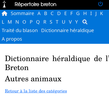
Répertoire breton
Sommaire
A
B
C
D
E
F
G
H
I
J
K
L
M
N
O
P
Q
R
S
T
U
V
Y
Traité du blason
Dictionnaire héraldique
A propos
Dictionnaire héraldique de l
Breton
Autres animaux
Retour à la liste des catégories