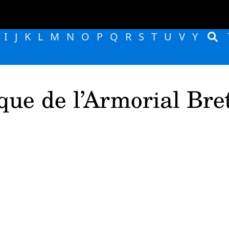
I
J
K
L
M
N
O
P
Q
R
S
T
U
V
Y
que de l’Armorial Bre