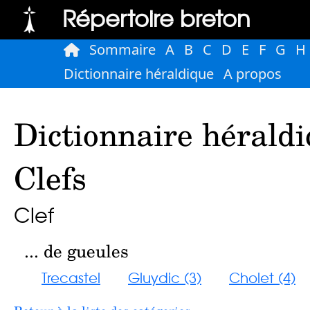
Répertoire breton
Sommaire
A
B
C
D
E
F
G
H
Dictionnaire héraldique
A propos
Dictionnaire héraldi
Clefs
Clef
... de gueules
Trecastel
Gluydic (3)
Cholet (4)