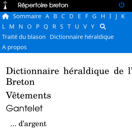
Répertoire breton
Sommaire
A
B
C
D
E
F
G
H
I
J
K
L
M
N
O
P
Q
R
S
T
U
V
Y
Traité du blason
Dictionnaire héraldique
A propos
Dictionnaire héraldique de l
Breton
Vêtements
Gantelet
... d’argent