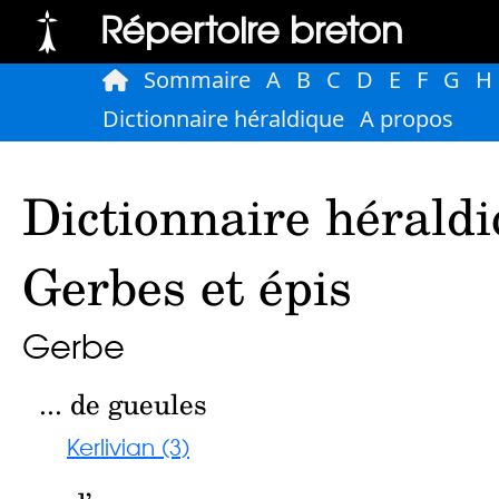
Répertoire breton
Sommaire
A
B
C
D
E
F
G
H
Dictionnaire héraldique
A propos
Dictionnaire héraldi
Gerbes et épis
Gerbe
... de gueules
Kerlivian (3)