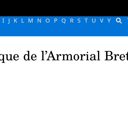
I
J
K
L
M
N
O
P
Q
R
S
T
U
V
Y
que de l’Armorial Bre