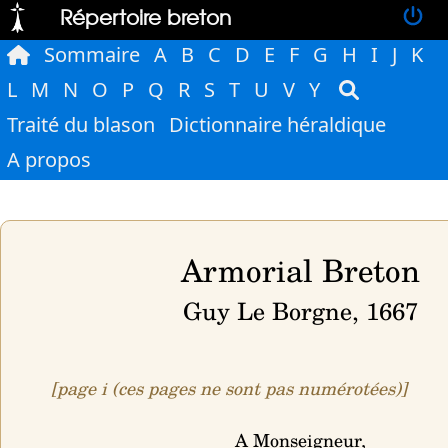
Répertoire breton
Sommaire
A
B
C
D
E
F
G
H
I
J
K
L
M
N
O
P
Q
R
S
T
U
V
Y
Traité du blason
Dictionnaire héraldique
A propos
Armorial Breton
Guy Le Borgne, 1667
[page i (ces pages ne sont pas numérotées)]
A Monseigneur,