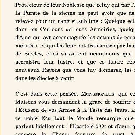
Protecteur de leur Noblesse que celuy qui par l
la Pureté de la sienne ne peut avoir que de
relevez pour un rang si sublime : Quelque ecla
dans les Couleurs de leurs Armoiries, quelq
d’Ame qui ayt accompagnée les actions de ceux
meritées, et qui les leur ont transmises par la 
de Siecles, elles s’assurent neantmoins que
accroistra leur lustre, et que ce lustre re
nouveaux Rayons que vous luy donnerez, les 
dans les Siecles à venir.
C’est dans cette pensée,
Monseigneur
, que c
Maisons vous demandent la grace de souffrir 
l’Ecusson de vos Armes à la Teste des leurs, a
ce noble Ecu tout le Monde remarque que
parlent fidellement : l’Ecartelé d’Or et d’azur
compose le Champ fournira de sujet à