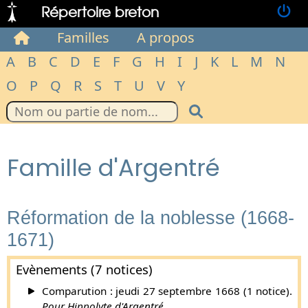
Répertoire breton
Familles
A propos
A
B
C
D
E
F
G
H
I
J
K
L
M
N
O
P
Q
R
S
T
U
V
Y
Famille d'Argentré
Réformation de la noblesse (1668-
1671)
Evènements (7 notices)
Comparution : jeudi 27 septembre 1668 (1 notice).
Pour Hippolyte d'Argentré.