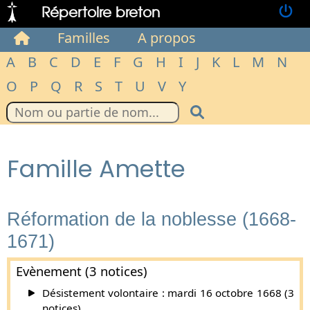
Répertoire breton
Familles
A propos
A
B
C
D
E
F
G
H
I
J
K
L
M
N
O
P
Q
R
S
T
U
V
Y
Famille Amette
Réformation de la noblesse (1668-
1671)
Evènement (3 notices)
Désistement volontaire : mardi 16 octobre 1668 (3
notices).